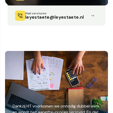
Mail versturen
leyestaete@leyestaete.nl
Dankzij HT voorkomen we onnodig dubbel werk
en wordt het aangifte-proces versneld. En dat